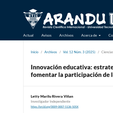
Actual
Avisos
Archivos
Acerca de
Co
Inicio
/
Archivos
/
Vol. 12 Núm. 3 (2025)
/
Ciencia
Innovación educativa: estrate
fomentar la participación de 
Letty Marilu Rivera Viñan
Investigador Independiente
https://orcid.org/0009-0007-5136-505X