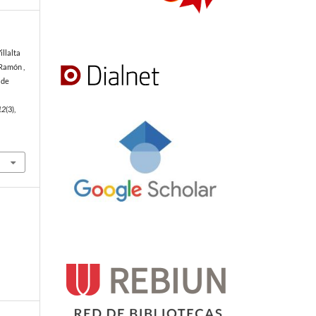
illalta
 Ramón ,
 de
12
(3),