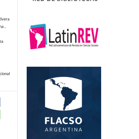
Rivera
a ,
za
cional