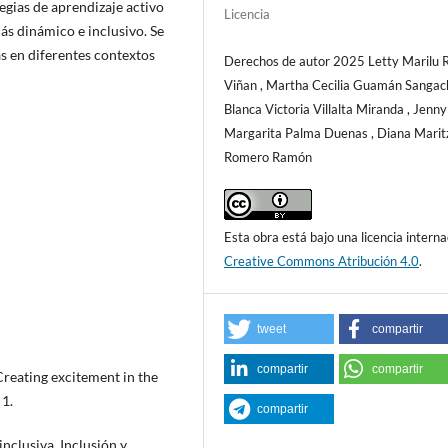
egias de aprendizaje activo
Licencia
ás dinámico e inclusivo. Se
 en diferentes contextos
Derechos de autor 2025 Letty Marilu 
Viñan , Martha Cecilia Guamán Sangach
Blanca Victoria Villalta Miranda , Jenny
Margarita Palma Duenas , Diana Marit
Romero Ramón
Esta obra está bajo una licencia interna
Creative Commons Atribución 4.0
.
tweet
compartir
compartir
compartir
 Creating excitement in the
1.
compartir
inclusiva. Inclusión y