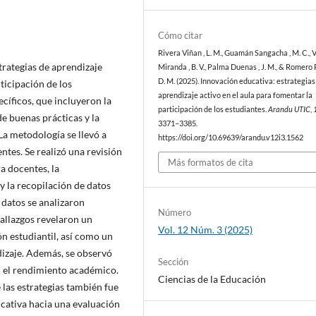
Cómo citar
Rivera Viñan , L. M., Guamán Sangacha , M. C., V
trategias de aprendizaje
Miranda , B. V., Palma Duenas , J. M., & Romero
D. M. (2025). Innovación educativa: estrategias
ticipación de los
aprendizaje activo en el aula para fomentar la
ecíficos, que incluyeron la
participación de los estudiantes.
Arandu UTIC
,
de buenas prácticas y la
3371–3385.
a metodología se llevó a
https://doi.org/10.69639/arandu.v12i3.1562
ntes. Se realizó una revisión
Más formatos de cita
ra docentes, la
y la recopilación de datos
 datos se analizaron
Número
hallazgos revelaron un
Vol. 12 Núm. 3 (2025)
ón estudiantil, así como un
dizaje. Además, se observó
Sección
n el rendimiento académico.
Ciencias de la Educación
 las estrategias también fue
ucativa hacia una evaluación